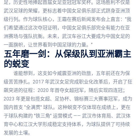
足，历史性地捧起首届女足亚冠冠军奖杯。这场胜利不仅是
武汉足球的荣耀，更标志着中国女足俱乐部正式跻身亚洲顶
级行列。作为球队核心，王霜在赛后新闻发布会上直言："我
们希望通过这次夺冠证明，中国女足俱乐部完全有能力在亚
洲赛场与强队抗衡。未来，武汉车谷江大要成为中国女足的
一面旗帜，让世界看到中国足球的力量。"
五年磨一剑：从保级队到亚洲霸主
的蜕变
谁能想到，这支如今威震亚洲的劲旅，五年前还在为保
级苦苦挣扎。2017 年武汉女足完成职业化改革后，开启了狂
飙突进的征程：2020 年首夺女超冠军，随后实现四连冠；
2023 年更是包揽女超、足协杯、锦标赛三大赛事冠军，成为
国内首支 "全满贯" 球队。这种蜕变不仅体现在成绩上，更在
于球队构建的 "铁三角" 运营模式 —— 武汉市体育局、武汉体
育中心和江汉大学形成稳定支持体系，为球队提供了可持续
发展的土壤。