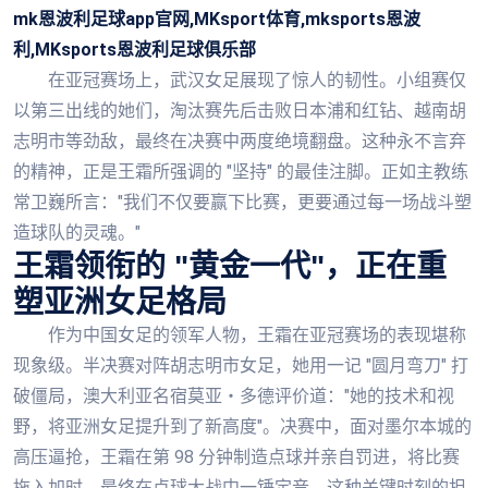
mk恩波利足球app官网,MKsport体育,mksports恩波
利,MKsports恩波利足球俱乐部
在亚冠赛场上，武汉女足展现了惊人的韧性。小组赛仅
以第三出线的她们，淘汰赛先后击败日本浦和红钻、越南胡
志明市等劲敌，最终在决赛中两度绝境翻盘。这种永不言弃
的精神，正是王霜所强调的 "坚持" 的最佳注脚。正如主教练
常卫巍所言："我们不仅要赢下比赛，更要通过每一场战斗塑
造球队的灵魂。"
王霜领衔的 "黄金一代"，正在重
塑亚洲女足格局
作为中国女足的领军人物，王霜在亚冠赛场的表现堪称
现象级。半决赛对阵胡志明市女足，她用一记 "圆月弯刀" 打
破僵局，澳大利亚名宿莫亚・多德评价道："她的技术和视
野，将亚洲女足提升到了新高度"。决赛中，面对墨尔本城的
高压逼抢，王霜在第 98 分钟制造点球并亲自罚进，将比赛
拖入加时，最终在点球大战中一锤定音。这种关键时刻的担