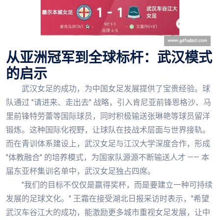
从亚洲冠军到全球标杆：武汉模式
的启示
武汉女足的成功，为中国女足发展提供了宝贵经验。球
队通过 "请进来、走出去" 战略，引入肯尼亚前锋恩格沙、马
里前锋特劳蕾等国际球员，同时积极输送张琳艳等球员留洋
锻炼。这种国际化视野，让球队在技战术层面与世界接轨。
而在青训体系建设上，武汉女足与江汉大学深度合作，形成
"体教融合" 的培养模式，为国家队源源不断输送人才 —— 本
届东亚杯集训名单中，武汉女足独占四席。
"我们的目标不仅仅是赢得奖杯，而是要建立一种可持续
发展的足球文化。" 王霜在接受湖北日报采访时表示，"希望
武汉车谷江大的成功，能激励更多城市重视女足发展，让中