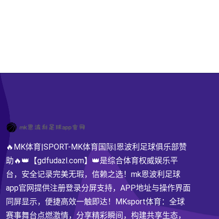
🔥MK体育|SPORT-MK体育国际|恩波利足球俱乐部赞
助🔥👑【gdfudazl.com】👑是综合体育权威娱乐平
台，安全记录完美无瑕，信赖之选！mk恩波利足球
app官网提供注册登录分屏支持，APP地址与操作界面
同屏显示，便捷高效一触即达！MKsport体育：全球
赛事舞台点燃激情，分享精彩瞬间，构建共享生态，