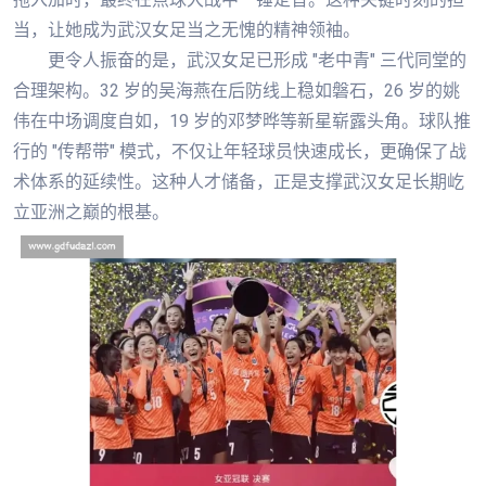
当，让她成为武汉女足当之无愧的精神领袖。
更令人振奋的是，武汉女足已形成 "老中青" 三代同堂的
合理架构。32 岁的吴海燕在后防线上稳如磐石，26 岁的姚
伟在中场调度自如，19 岁的邓梦晔等新星崭露头角。球队推
行的 "传帮带" 模式，不仅让年轻球员快速成长，更确保了战
术体系的延续性。这种人才储备，正是支撑武汉女足长期屹
立亚洲之巅的根基。