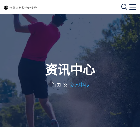
资讯中心
首页
资讯中心