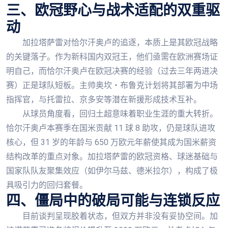
三、欧冠野心与战术适配的双重驱
动
加拉塔萨雷对恰尔汗奥卢的追逐，本质上是其欧冠战略
的关键落子。作为新科国内双冠王，他们亟需在欧洲赛场证
明自己，而恰尔汗奥卢在欧冠决赛的经验（过去三年两进决
赛）正是球队短板。主帅奥坎・布鲁克计划将其部署为中场
指挥官，与托雷拉、京多安等潜在新援形成技术互补。
从球员角度看，回归土超意味着职业生涯的重大转折。
恰尔汗奥卢本赛季在国米贡献 11 球 8 助攻，仍是球队进攻
核心，但 31 岁的年龄与 650 万欧元年薪使其成为国米薪资
结构改革的重点对象。加拉塔萨雷的欧冠资格、球迷基础与
国家队队友聚集效应（如伊尔马兹、德米拉尔），构成了极
具吸引力的回归套餐。
四、僵局中的破局可能与连锁反应
目前谈判呈现胶着状态，但双方并非没有妥协空间。加