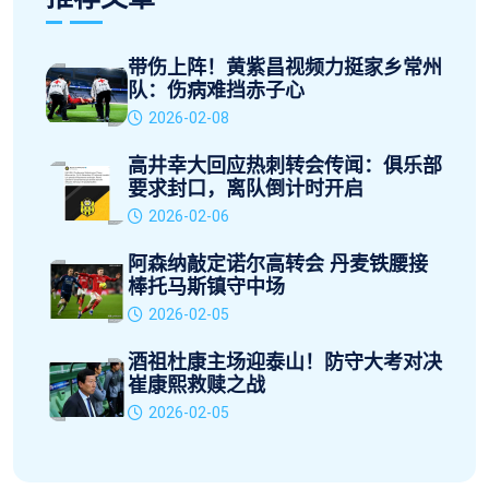
带伤上阵！黄紫昌视频力挺家乡常州
队：伤病难挡赤子心
2026-02-08
高井幸大回应热刺转会传闻：俱乐部
要求封口，离队倒计时开启
2026-02-06
阿森纳敲定诺尔高转会 丹麦铁腰接
棒托马斯镇守中场
2026-02-05
酒祖杜康主场迎泰山！防守大考对决
崔康熙救赎之战
2026-02-05