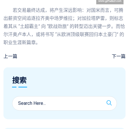
若交易最终达成，将产生深远影响：对国米而言，可腾
出薪资空间追逐拉齐奥中场罗维拉；对加拉塔萨雷，则标志
着其从 “土超霸主” 向 “欧战劲旅” 的转型迈出关键一步。而恰
尔汗奥卢本人，或将书写 “从欧洲顶级联赛回归本土豪门” 的
职业生涯新篇章。
上一篇
下一篇
搜索