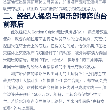
急需通过出售高薪球员回笼资金；加拉塔萨雷则在连续三年
联赛夺冠后，试图以 “高薪低费” 策略打造欧冠竞争力。
二、经纪人操盘与俱乐部博弈的台
前幕后
此次经纪人 Gordon Stipic 亲赴伊斯坦布尔，肩负着双重
使命：既要向加拉塔萨雷传递球员离队的迫切意愿，又需试
探国米在转会费上的底线。值得关注的是，恰尔汗奥卢在社
交媒体上突然发布 “我准备好了” 的动态，被外界解读为向国
米施压的信号。这种 “球员 - 经纪人 - 俱乐部” 的三角博弈，
与国米管理层对经纪人直接接触的不满形成微妙张力。
加拉塔萨雷的策略展现出鲜明的土超特色：他们愿意在
薪资结构上大幅让步（如提供 1+1 弹性合同），却在转会费
上锱铢必较。这种模式在今夏签下萨内时已成功实践 —— 拜
仁边锋获得税后 1500 万欧元年薪，而转会费仅象征性支
付。若恰尔汗奥卢交易复制此路径，国米可能面临 “高薪换
低费” 的被动局面。