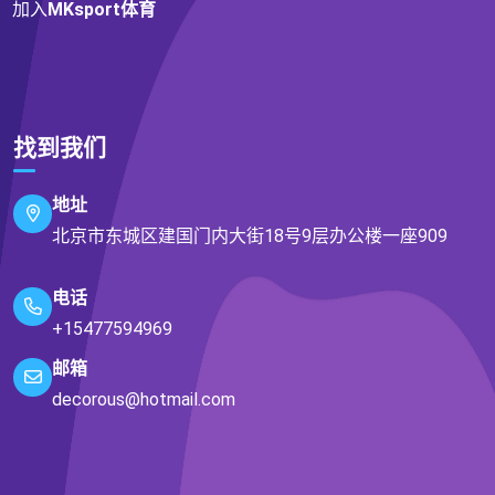
加入
MKsport体育
找到我们
地址
北京市东城区建国门内大街18号9层办公楼一座909
电话
+15477594969
邮箱
decorous@hotmail.com