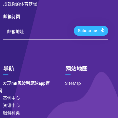
成就你的体育梦想！
邮箱订阅
Subscribe
导航
网站地图
发现
mk恩波利足球app官
SiteMap
网
案例中心
资讯中心
服务种类